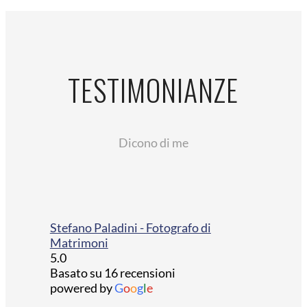
TESTIMONIANZE
Dicono di me
Stefano Paladini - Fotografo di
Matrimoni
5.0
Basato su 16 recensioni
powered by
G
o
o
g
l
e